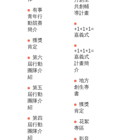
共創輔
有事
導計畫
青年行
動競賽
+1+1+1=
簡介
嘉義式
獲獎
肯定
+1+1+1=
嘉義式
第六
計畫簡
屆行動
介
團隊介
紹
地方
創生專
第五
書
屆行動
團隊介
獲獎
紹
肯定
第四
花絮
屆行動
專區
團隊介
紹
影音