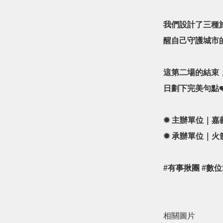
我們設計了三種
醒自己守護城市
這第二場的結束
日劃下完美句點❤
✹ 主辦單位｜
✹ 承辦單位｜火
#有事揪團 #數位遊
相關圖片