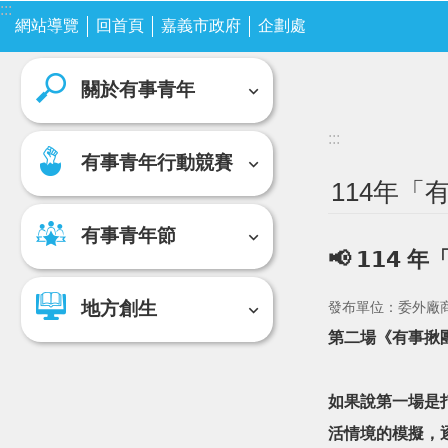
:::
跳到主要內容區塊
網站導覽
關於有事青年
回首頁
嘉義市政府
企劃處
有事青年行動競賽
關於有事青年
:::
有事青年行動競賽
114年
有事青年節
📢 𝟭
地方創生
發布單位：委外廠
第二場《有事揪團
如果說第一場是
活情境的模擬，