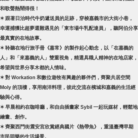
和歌聲熱鬧得很！
✶ 跟著日治時代牛奶遞送員的足跡，穿梭嘉義市的大街小巷，
幸運捕獲比超夢還難遇見的「東市場牛乳配達員」，聽阿伯分享
最真實的在地故事。
✶ 聆聽在地行旅手冊《嘉常》的製作起心動念，以「在嘉義的
人」和「來嘉義的人」雙重視角，精選具職人精神的在地店家，
希望與世界分享木都的人情味。
✶ 對 Workation 和數位遊牧有興趣的夥伴們，齊聚共居空間
Moly 的頂樓，享用南洋料理，彼此交流在檳城和嘉義的生活經
驗與心得。
✶ 早晨相約在咖啡廳，和自由插畫家 Sybil 一起玩媒材，輕鬆地
繪畫、創作。
✶ 齊聚西門街震安宮欣賞經典國片《熱帶魚》，重溫臺灣早期
市民同樂的生活場景。