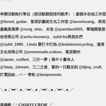
串聯活動執行單位（按活動類型排列順序）：森韻木吉他工作室
@forest_guitar、紮背趴藝術文化工作室 @taronhuang、再現
嘉義座風華 @rung_shiu、木送 @quentian2005、華瑞開發股
份有限公司 @achu.housecy、sybil-ho與朋友們
@sybil_1990、Linda 愛打卡打掐 @lindalovescycling、漫境
文化有限公司 @promenade.culture、寓居製作
@apato_crafted、三行一夢｜風中 ê 畫布人
@3way_1dream、三二之後、窗的一日觀光刻 @lijing_craft、
打電話給…ㄇㄧˋ青蛙 @lampoonolu
⋱🔹⋰🕶⋱🔹⋰🕶⋱🔹⋰🕶⋱🔹⋰🕶⋱🔹⋰
嘉義酷 .ᐟ.ᐟ 𝘾𝙃𝙄𝘼𝙔𝙄 𝘾𝙍𝙀𝙒 ​ .ᐟ