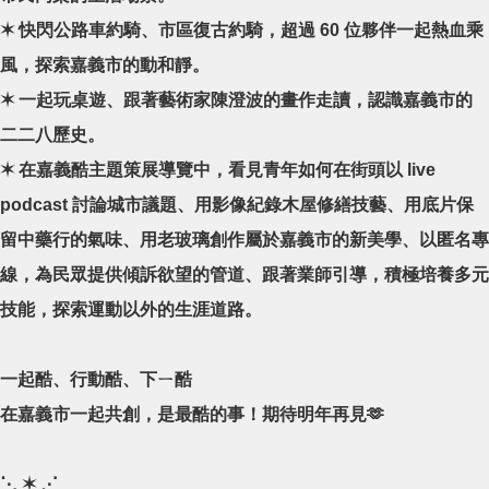
✶ 快閃公路車約騎、市區復古約騎，超過 60 位夥伴一起熱血乘
風，探索嘉義市的動和靜。
✶ 一起玩桌遊、跟著藝術家陳澄波的畫作走讀，認識嘉義市的
二二八歷史。
✶ 在嘉義酷主題策展導覽中，看見青年如何在街頭以 live
podcast 討論城市議題、用影像紀錄木屋修繕技藝、用底片保
留中藥行的氣味、用老玻璃創作屬於嘉義市的新美學、以匿名專
線，為民眾提供傾訴欲望的管道、跟著業師引導，積極培養多元
技能，探索運動以外的生涯道路。
一起酷、行動酷、下ㄧ酷
在嘉義市一起共創，是最酷的事！期待明年再見🫶
​⋱ ✶ ⋰