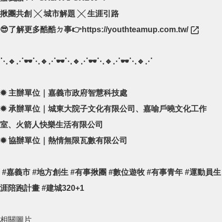
揪團共創 ╳ 城市解題 ╳ 生涯引路
😎了解更多酷酷ㄉ事👉
https://youthteamup.com.tw/
⋱🔹⋰🕶⋱🔹⋰🕶⋱🔹⋰🕶⋱🔹⋰🕶⋱🔹⋰
✹ 主辦單位｜嘉義市政府智慧科技處
✹ 承辦單位｜城東大院子文化有限公司、嘉喻戶曉文化工作
室、火箭人快樂生活有限公司
✹ 協辦單位｜熱情無限瓦數有限公司
#嘉義市 #地方創生 #有事揪團 #數位遊牧 #有事青年 #運動員生
涯陪跑計畫 #建城320+1
相關圖片