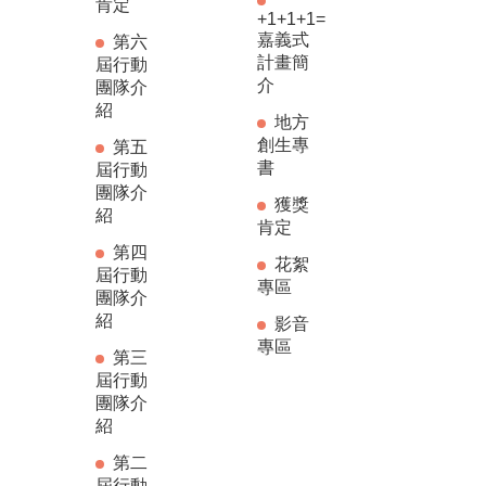
肯定
+1+1+1=
嘉義式
第六
計畫簡
屆行動
介
團隊介
紹
地方
創生專
第五
書
屆行動
團隊介
獲獎
紹
肯定
第四
花絮
屆行動
專區
團隊介
紹
影音
專區
第三
屆行動
團隊介
紹
第二
屆行動