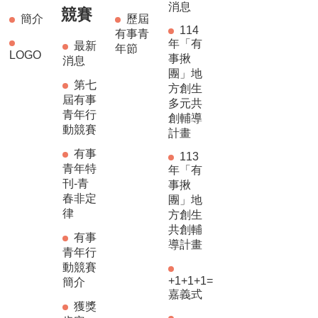
消息
競賽
簡介
歷屆
114
有事青
年「有
最新
年節
LOGO
事揪
消息
團」地
第七
方創生
屆有事
多元共
青年行
創輔導
動競賽
計畫
有事
113
青年特
年「有
刊-青
事揪
春非定
團」地
律
方創生
共創輔
有事
導計畫
青年行
動競賽
+1+1+1=
簡介
嘉義式
獲獎