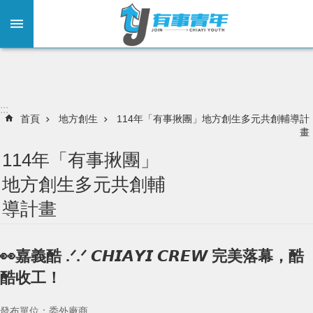
:::
跳到主要內容區塊
:::
首頁
地方創生
114年「有事揪團」地方創生多元共創輔導計
畫
114年「有事揪團」
地方創生多元共創輔
導計畫
👀嘉義酷 .ᐟ.ᐟ 𝘾𝙃𝙄𝘼𝙔𝙄 𝘾𝙍𝙀𝙒 完美落幕，酷
酷收工！
發布單位：委外廠商