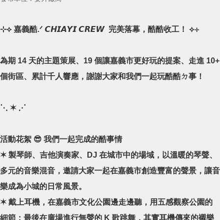
⊹⟡ 嘉義酷.ᐟ 𝘾𝙃𝙄𝘼𝙔𝙄 𝘾𝙍𝙀𝙒 ​ 完美落幕，酷酷收工！ ⟡⊹
為期 14 天的主題策展、19 個讓嘉義市更好玩的提案、走進 10+
個街區、累計千人響應，謝謝大家和我們一起玩酷酷ㄉ事！
​⋱ ✶ ⋰
活動花絮 😎 我們一起完成的酷事情
✶ 製琴師、吉他演奏家、DJ 在城市中的場域，以溫暖的琴聲、
多元的音樂混音，邀請大家一起在嘉義市創造豐富的聲景，讓音
樂成為小城的日常風景。
✶ 戴上耳機，在嘉義市文化公園邊走邊聽，用五感觀察公園的
細節；最後在廣場進行無聲的 K 歌跳舞，其實耳機傳來的襯樂