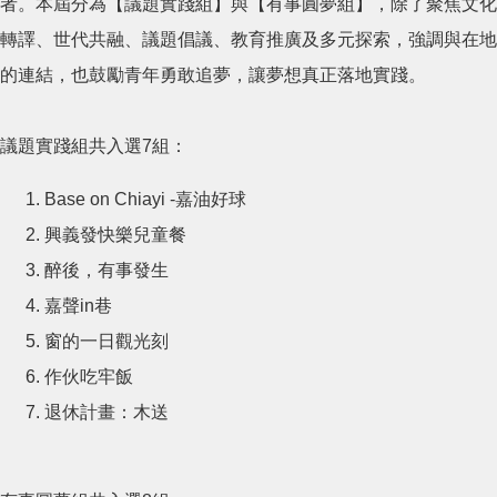
者。本屆分為【議題實踐組】與【有事圓夢組】，除了聚焦文化
轉譯、世代共融、議題倡議、教育推廣及多元探索，強調與在地
的連結，也鼓勵青年勇敢追夢，讓夢想真正落地實踐。
議題實踐組共入選7組：
Base on Chiayi -嘉油好球
興義發快樂兒童餐
醉後，有事發生
嘉聲in巷
窗的一日觀光刻
作伙吃牢飯
退休計畫：木送