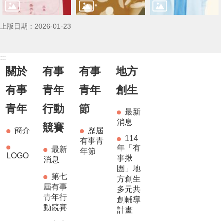
上版日期：2026-01-23
:::
關於
有事
有事
地方
有事
青年
青年
創生
青年
行動
節
最新
消息
競賽
簡介
歷屆
114
有事青
年「有
最新
年節
LOGO
事揪
消息
團」地
第七
方創生
屆有事
多元共
青年行
創輔導
動競賽
計畫