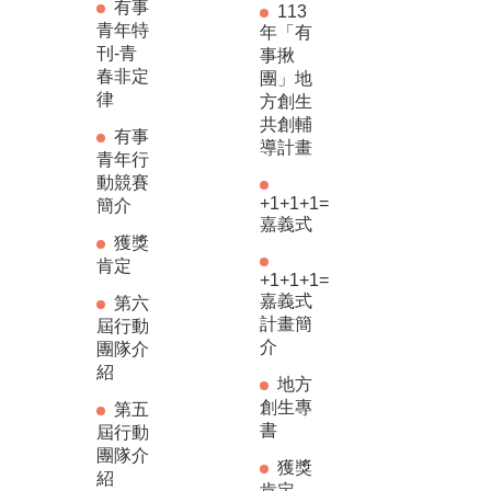
有事
113
青年特
年「有
刊-青
事揪
春非定
團」地
律
方創生
共創輔
有事
導計畫
青年行
動競賽
+1+1+1=
簡介
嘉義式
獲獎
肯定
+1+1+1=
嘉義式
第六
計畫簡
屆行動
介
團隊介
紹
地方
創生專
第五
書
屆行動
團隊介
獲獎
紹
肯定