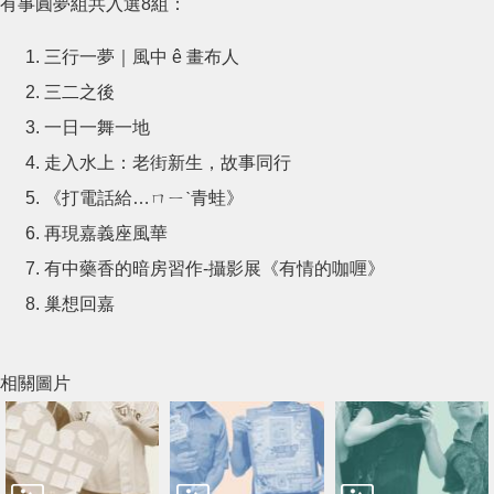
有事圓夢組共入選8組：
三行一夢｜風中 ê 畫布人
三二之後
一日一舞一地
走入水上：老街新生，故事同行
《打電話給…ㄇㄧˋ青蛙》
再現嘉義座風華
有中藥香的暗房習作-攝影展《有情的咖喱》
巢想回嘉
相關圖片