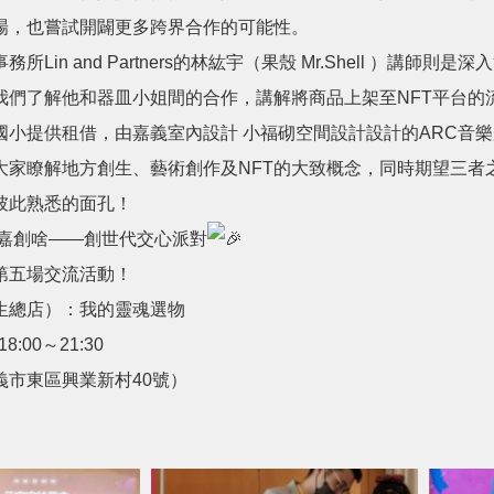
場，也嘗試開闢更多跨界合作的可能性。
所Lin and Partners的林紘宇（果殼 Mr.Shell ）
我們了解他和器皿小姐間的合作，講解將商品上架至NFT平台的
國小提供租借，由嘉義室內設計 小福砌空間設計設計的ARC音
大家瞭解地方創生、藝術創作及NFT的大致概念，同時期望三者
彼此熟悉的面孔！
抵嘉創啥——創世代交心派對
第五場交流活動！
生總店）：我的靈魂選物
:00～21:30
義市東區興業新村40號）