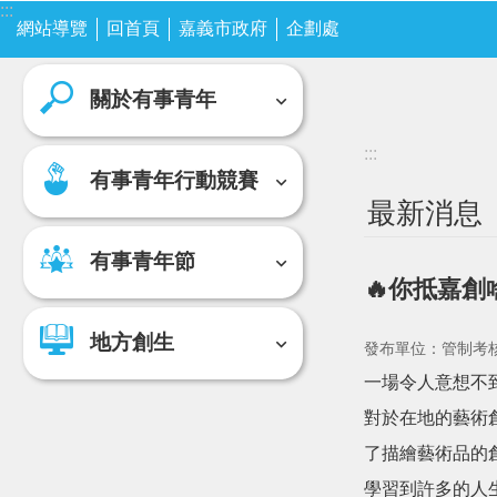
:::
跳到主要內容區塊
網站導覽
關於有事青年
回首頁
嘉義市政府
企劃處
有事青年行動競賽
關於有事青年
:::
有事青年行動競賽
最新消息
有事青年節
🔥你抵嘉創
地方創生
發布單位：管制考
一場令人意想不
對於在地的藝術創
了描繪藝術品的
學習到許多的人