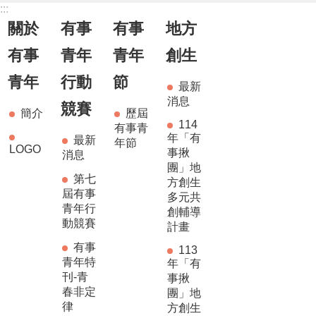
:::
關於
有事
有事
地方
有事
青年
青年
創生
青年
行動
節
最新
消息
競賽
簡介
歷屆
114
有事青
年「有
最新
年節
LOGO
事揪
消息
團」地
第七
方創生
屆有事
多元共
青年行
創輔導
動競賽
計畫
有事
113
青年特
年「有
刊-青
事揪
春非定
團」地
律
方創生