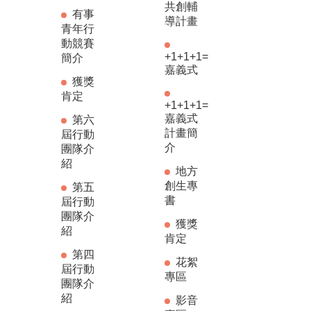
共創輔
有事
導計畫
青年行
動競賽
+1+1+1=
簡介
嘉義式
獲獎
肯定
+1+1+1=
嘉義式
第六
計畫簡
屆行動
介
團隊介
紹
地方
創生專
第五
書
屆行動
團隊介
獲獎
紹
肯定
第四
花絮
屆行動
專區
團隊介
紹
影音