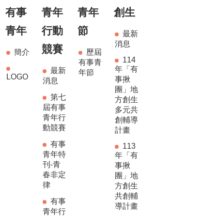
有事
青年
青年
創生
青年
行動
節
最新
消息
競賽
簡介
歷屆
114
有事青
年「有
最新
年節
LOGO
事揪
消息
團」地
第七
方創生
屆有事
多元共
青年行
創輔導
動競賽
計畫
有事
113
青年特
年「有
刊-青
事揪
春非定
團」地
律
方創生
共創輔
有事
導計畫
青年行