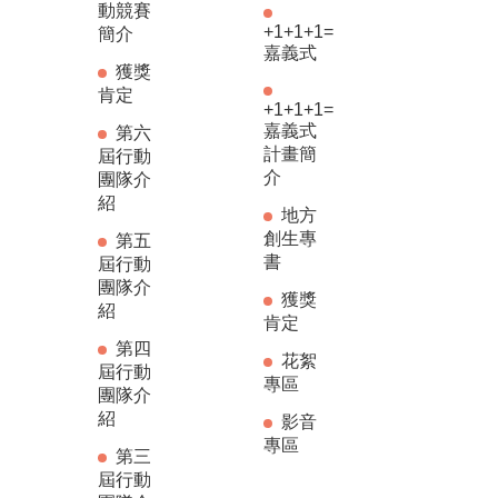
動競賽
+1+1+1=
簡介
嘉義式
獲獎
肯定
+1+1+1=
嘉義式
第六
計畫簡
屆行動
介
團隊介
紹
地方
創生專
第五
書
屆行動
團隊介
獲獎
紹
肯定
第四
花絮
屆行動
專區
團隊介
紹
影音
專區
第三
屆行動