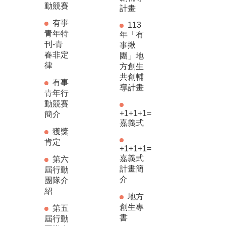
動競賽
計畫
有事
113
青年特
年「有
刊-青
事揪
春非定
團」地
律
方創生
共創輔
有事
導計畫
青年行
動競賽
+1+1+1=
簡介
嘉義式
獲獎
肯定
+1+1+1=
嘉義式
第六
計畫簡
屆行動
介
團隊介
紹
地方
創生專
第五
書
屆行動