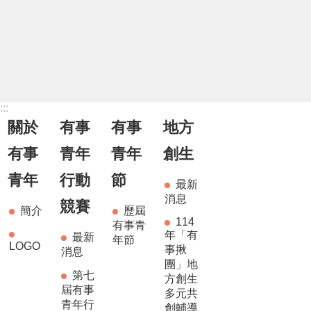
:::
關於
有事
有事
地方
有事
青年
青年
創生
青年
行動
節
最新
消息
競賽
簡介
歷屆
114
有事青
年「有
最新
年節
LOGO
事揪
消息
團」地
第七
方創生
屆有事
多元共
青年行
創輔導