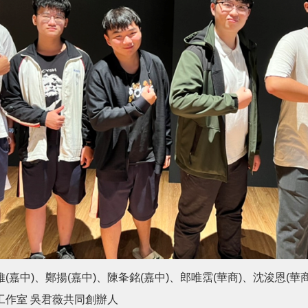
(嘉中)、鄭揚(嘉中)、陳夆銘(嘉中)、郎唯霑(華商)、沈浚恩(華商
工作室 吳君薇共同創辦人