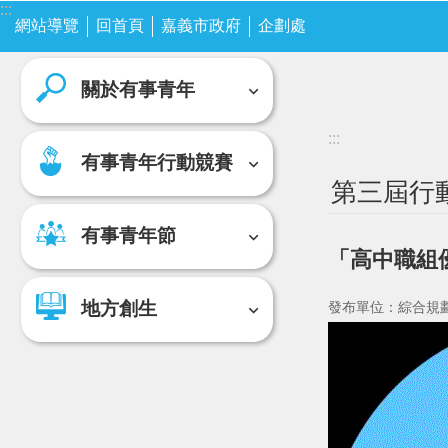
:::
跳到主要內容區塊
網站導覽
關於有事青年
回首頁
嘉義市政府
企劃處
有事青年行動競賽
關於有事青年
:::
有事青年行動競賽
第三屆行
有事青年節
「高中職組優
地方創生
發布單位：綜合規