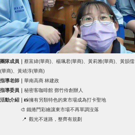
團隊成員｜
蔡富緯(華商)、楊珮君(華商)、黃莉雅(華商)、黃韻儒
(華商)、黃靖淳(華商)
指導老師｜
華南高商
林建政
指導委員｜
秘密客咖啡館 鄧竹伶創辦人
活動介紹｜
📸擁有另類特色的東市場成為打卡聖地
🎨 鐵捲門彩繪讓東市場不再單調沒落
📍 觀光不迷路，整齊有規劃