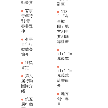
動競賽
計畫
有事
113
青年特
年「有
刊-青
事揪
春非定
團」地
律
方創生
共創輔
有事
導計畫
青年行
動競賽
+1+1+1=
簡介
嘉義式
獲獎
肯定
+1+1+1=
嘉義式
第六
計畫簡
屆行動
介
團隊介
紹
地方
創生專
第五
書
屆行動