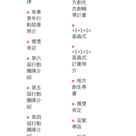
律
方創生
共創輔
有事
導計畫
青年行
動競賽
+1+1+1=
簡介
嘉義式
獲獎
肯定
+1+1+1=
嘉義式
第六
計畫簡
屆行動
介
團隊介
紹
地方
創生專
第五
書
屆行動
團隊介
獲獎
紹
肯定
第四
花絮
屆行動
專區
團隊介