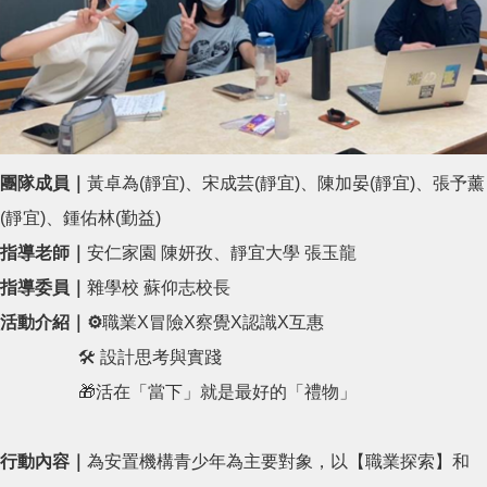
團隊成員｜
黃卓為(靜宜)、宋成芸(靜宜)、陳加晏(靜宜)、張予薰
(靜宜)、鍾佑林(勤益)
指導老師｜
安仁家園 陳妍孜、靜宜大學 張玉龍
指導委員｜
雜學校 蘇仰志校長
活動介紹｜⚙️
職業X冒險X察覺X認識X互惠
🛠 設計思考與實踐
🎁活在「當下」就是最好的「禮物」
行動內容｜
為安置機構青少年為主要對象，以【職業探索】和