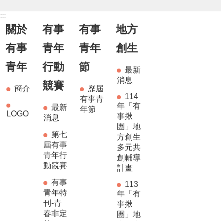
:::
關於
有事
有事
地方
有事
青年
青年
創生
青年
行動
節
最新
消息
競賽
簡介
歷屆
114
有事青
年「有
最新
年節
LOGO
事揪
消息
團」地
第七
方創生
屆有事
多元共
青年行
創輔導
動競賽
計畫
有事
113
青年特
年「有
刊-青
事揪
春非定
團」地