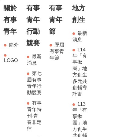
關於
有事
有事
地方
有事
青年
青年
創生
青年
行動
節
最新
消息
競賽
簡介
歷屆
114
有事青
年「有
最新
年節
LOGO
事揪
消息
團」地
第七
方創生
屆有事
多元共
青年行
創輔導
動競賽
計畫
有事
113
青年特
年「有
刊-青
事揪
春非定
團」地
律
方創生
共創輔