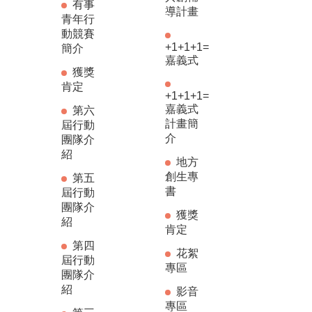
有事
導計畫
青年行
動競賽
+1+1+1=
簡介
嘉義式
獲獎
肯定
+1+1+1=
嘉義式
第六
計畫簡
屆行動
介
團隊介
紹
地方
創生專
第五
書
屆行動
團隊介
獲獎
紹
肯定
第四
花絮
屆行動
專區
團隊介
紹
影音
專區