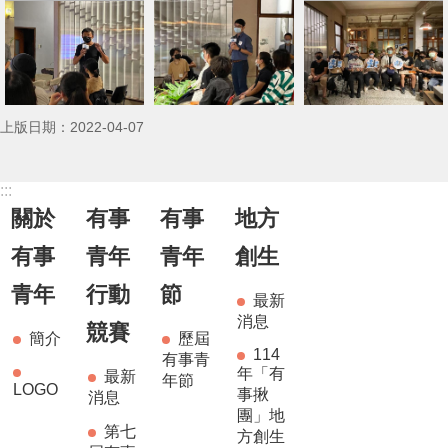
上版日期：2022-04-07
:::
關於
有事
有事
地方
有事
青年
青年
創生
青年
行動
節
最新
消息
競賽
簡介
歷屆
114
有事青
年「有
最新
年節
LOGO
事揪
消息
團」地
第七
方創生