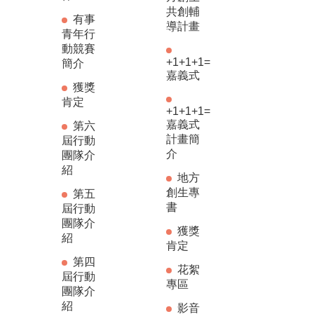
共創輔
有事
導計畫
青年行
動競賽
+1+1+1=
簡介
嘉義式
獲獎
肯定
+1+1+1=
嘉義式
第六
計畫簡
屆行動
介
團隊介
紹
地方
創生專
第五
書
屆行動
團隊介
獲獎
紹
肯定
第四
花絮
屆行動
專區
團隊介
紹
影音