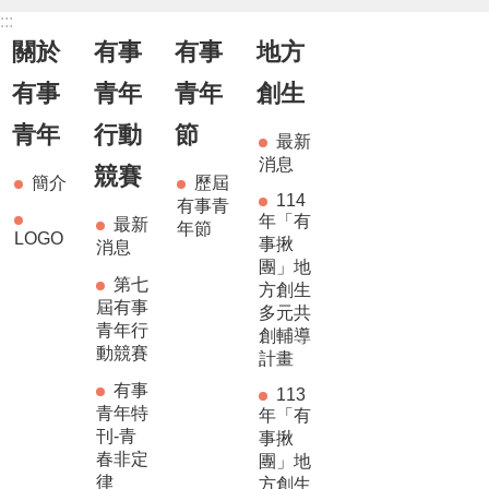
:::
關於
有事
有事
地方
有事
青年
青年
創生
青年
行動
節
最新
消息
競賽
簡介
歷屆
114
有事青
年「有
最新
年節
LOGO
事揪
消息
團」地
第七
方創生
屆有事
多元共
青年行
創輔導
動競賽
計畫
有事
113
青年特
年「有
刊-青
事揪
春非定
團」地
律
方創生