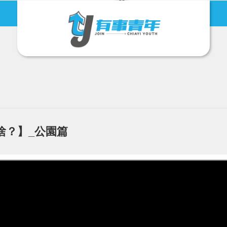
有事青年節
地方創生
啥？】_公園篇