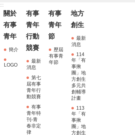
:::
關於
有事
有事
地方
有事
青年
青年
創生
青年
行動
節
最新
消息
競賽
簡介
歷屆
114
有事青
年「有
最新
年節
LOGO
事揪
消息
團」地
第七
方創生
屆有事
多元共
青年行
創輔導
動競賽
計畫
有事
113
青年特
年「有
刊-青
事揪
春非定
團」地
律
方創生