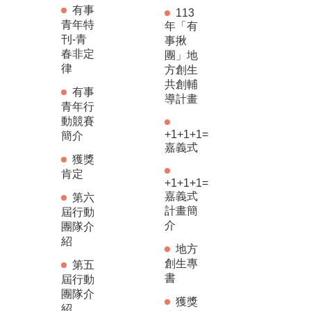
有事
113
青年特
年「有
刊-青
事揪
春非定
團」地
律
方創生
共創輔
有事
導計畫
青年行
動競賽
+1+1+1=
簡介
嘉義式
獲獎
肯定
+1+1+1=
嘉義式
第六
計畫簡
屆行動
介
團隊介
紹
地方
創生專
第五
書
屆行動
團隊介
獲獎
紹