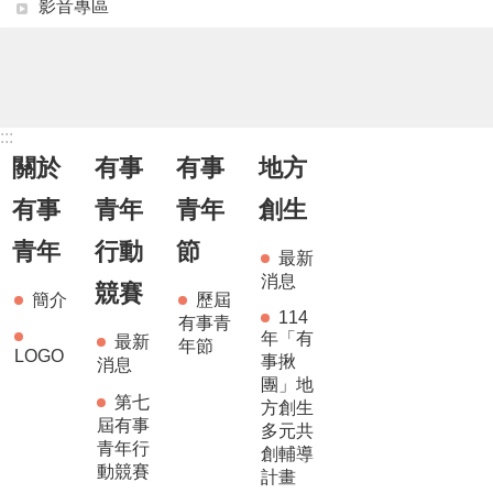
影音專區
:::
關於
有事
有事
地方
有事
青年
青年
創生
青年
行動
節
最新
消息
競賽
簡介
歷屆
114
有事青
年「有
最新
年節
LOGO
事揪
消息
團」地
第七
方創生
屆有事
多元共
青年行
創輔導
動競賽
計畫