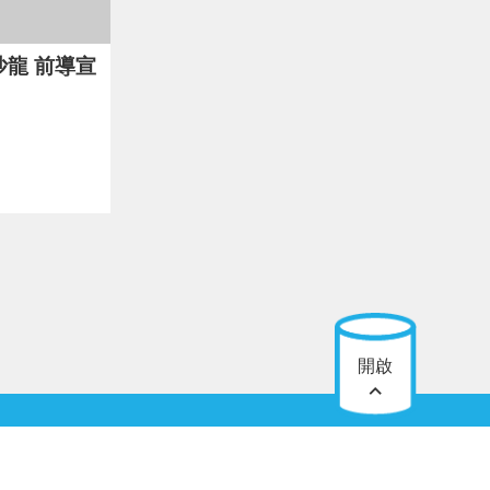
龍 前導宣
開啟