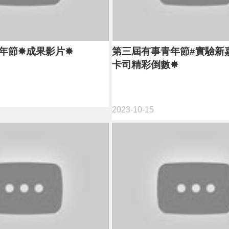
年節✸成果影片✸
第三屆有事青年節#實驗新
卡司精彩倒數✸
2023-10-15