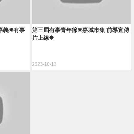
嘉義✸有事
第三屆有事青年節✸嘉城市集 前導宣傳
片上線✸
2023-10-13